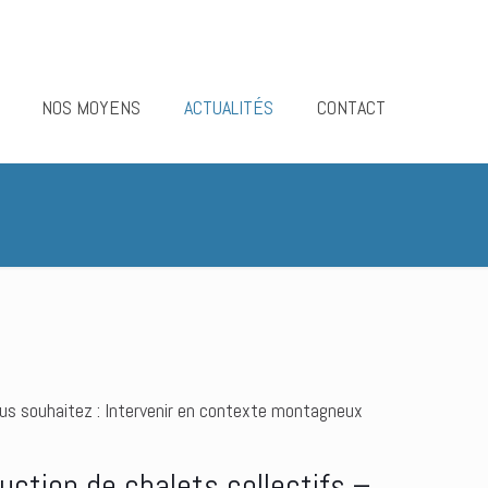
NOS MOYENS
ACTUALITÉS
CONTACT
ous souhaitez : Intervenir en contexte montagneux
uction de chalets collectifs –