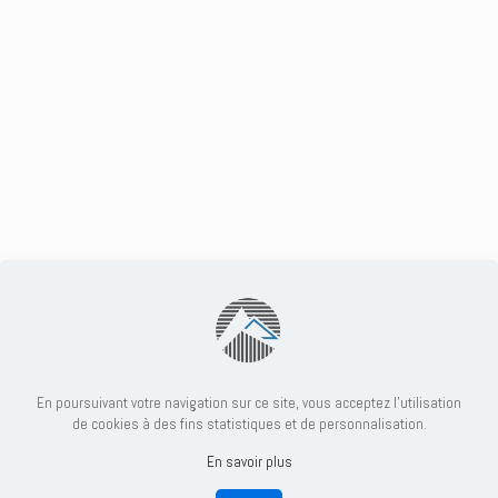
En poursuivant votre navigation sur ce site, vous acceptez l'utilisation
de cookies à des fins statistiques et de personnalisation.
En savoir plus
© 2022 2 Savoie Géotechnique. Tous droits réservés. par
Anaga
. |
Mentions légales
|
Politique de Confidentialité
|
Politique des