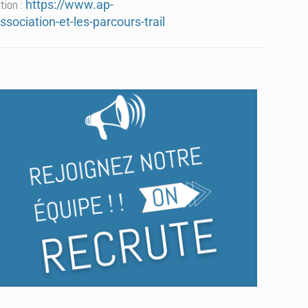
tion :
https://www.ap-
ssociation-et-les-parcours-trail